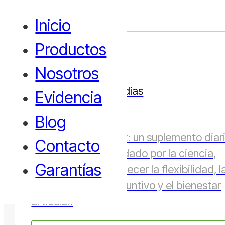
72.68€
Inicio
Productos
60
cápsulas
Nosotros
Suministro para 30 días
Evidencia
Blog
TruEdge Glycan-4fx: un suplemento diar
Contacto
multiglicano, respaldado por la ciencia,
Garantías
diseñado para favorecer la flexibilidad, l
salud del tejido conjuntivo y el bienestar
articular.