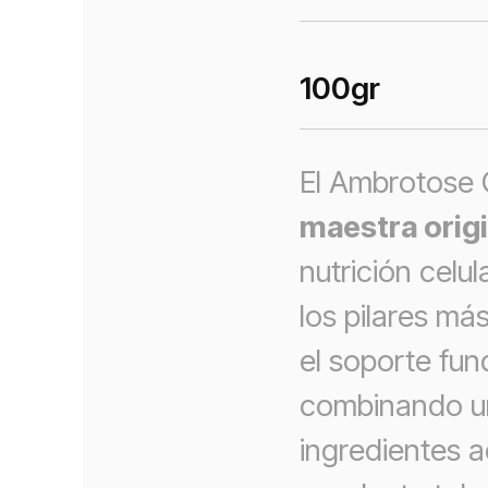
100
gr
El Ambrotose
maestra origi
nutrición celu
los pilares má
el soporte fun
combinando un
ingredientes a