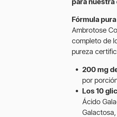
para nuestra 
Fórmula pura 
Ambrotose Com
completo de lo
pureza certifi
200 mg d
por porció
Los 10 gli
Ácido Gala
Galactosa,