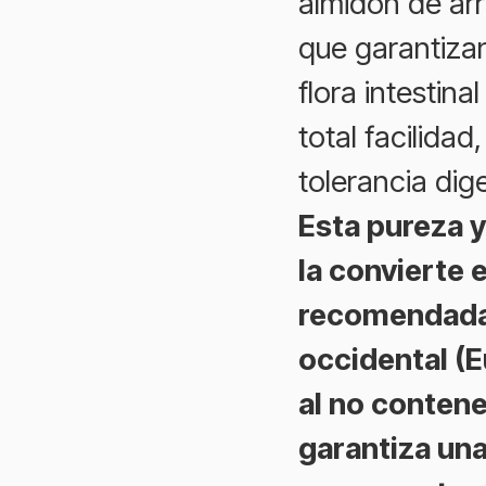
almidón de arr
que garantizan
flora intestina
total facilidad
tolerancia dig
Esta pureza y
la convierte 
recomendada 
occidental (
al no contene
garantiza una