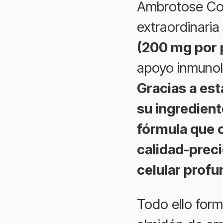
Ambrotose Co
extraordinari
(200 mg por 
apoyo inmunoló
Gracias a est
su ingredient
fórmula que o
calidad-prec
celular profu
Todo ello for