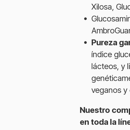
Xilosa, Gl
Glucosamin
AmbroGuar
Pureza ga
índice gluc
lácteos, y 
genéticam
veganos y 
Nuestro com
en toda la lí