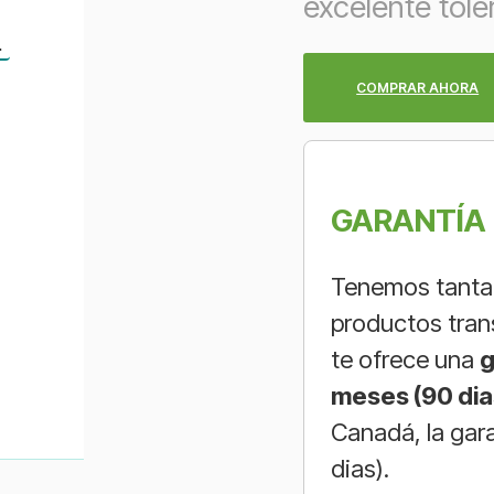
excelente toler
n
COMPRAR AHORA
GARANTÍA 
Tenemos tanta 
productos tran
te ofrece una
g
meses (90 dia
Canadá, la gar
dias).