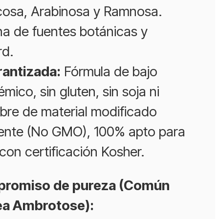
ucosa, Arabinosa y Ramnosa.
a de fuentes botánicas y
d.
rantizada:
Fórmula de bajo
émico, sin gluten, sin soja ni
libre de material modificado
ente (No GMO), 100% apto para
con certificación Kosher.
promiso de pureza (Común
nea Ambrotose):