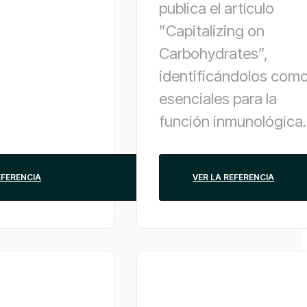
publica el artículo
”Capitalizing on
Carbohydrates”,
identificándolos com
esenciales para la
función inmunológica.
EFERENCIA
VER LA REFERENCIA