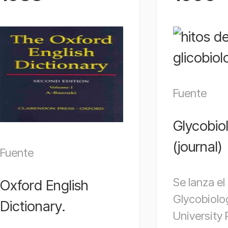
Fuente
Glycobio
(journal)
Fuente
Se lanza el
Oxford English
Glycobiolo
Dictionary.
University 