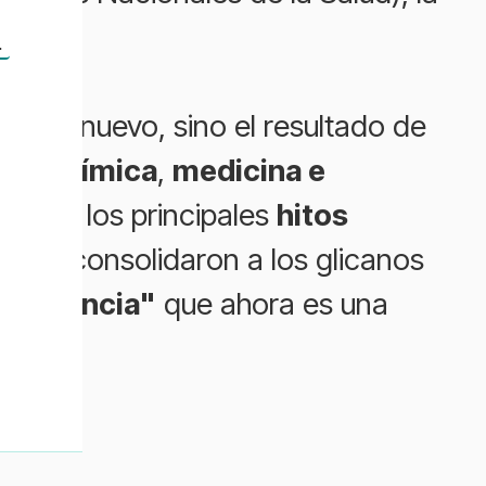
.
n
epto nuevo, sino el resultado de
 bioquímica
,
medicina e
en de los principales
hitos
s
que consolidaron a los glicanos
 la ciencia"
que ahora es una