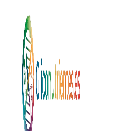
Saltar al contenido principal
Saltar a
Hitos de la glicobiol
¿Por qué el NIH y Premi