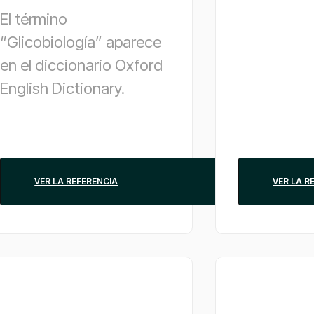
El término
“Glicobiología” aparece
en el diccionario Oxford
English Dictionary.
VER LA REFERENCIA
VER LA R