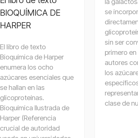
la galacto
BIOQUÍMICA DE
se incorpo
directamen
HARPER
glicoprote
sin ser con
El libro de texto
primero en
Bioquímica de Harper
autores co
enumera los ocho
los azúcar
azúcares esenciales que
específico
se hallan en las
representa
glicoproteínas.
clase de nu
Bioquímica Ilustrada de
Harper (Referencia
crucial de autoridad