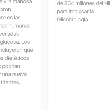
sa y la manosa
de $34 millones del N
raron
para impulsar la
te en las
Glicobiología.
ínas humanas
vertidas
 glucosa. Los
ncluyeron que
es dietéticos
s podrían
r una nueva
trientes.