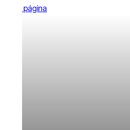
l pie de página
ogía
os Nobel la llaman la próxim