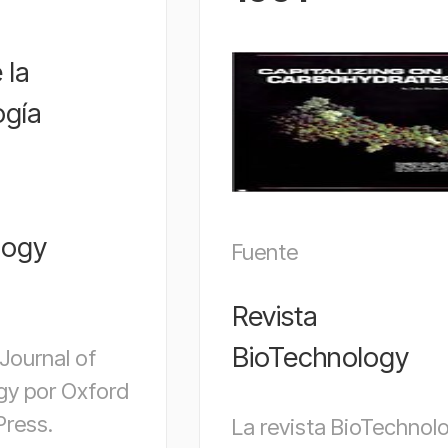
logy
Fuente
Revista
BioTechnology
 Journal of
gy por Oxford
Press.
La revista BioTechnol