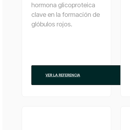
hormona glicoproteica
clave en la formación de
glóbulos rojos.
VER LA REFERENCIA