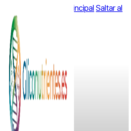
Saltar al contenido principal
Saltar al
pie de página
— SOBRE NOSOTROS
Somos una familia
comprometida con la