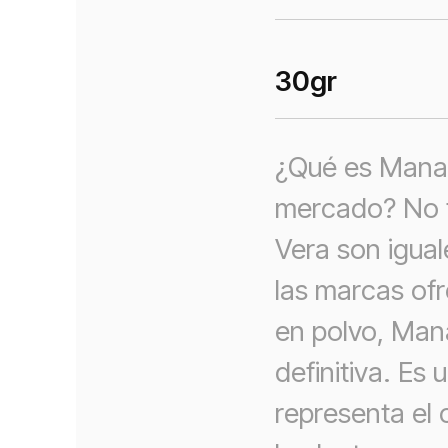
30
gr
¿Qué es Manap
mercado? No t
Vera son igual
las marcas of
en polvo, Mana
definitiva. Es
representa el