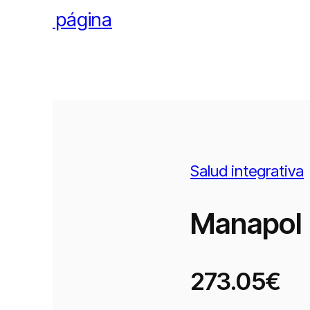
l pie de página
Salud integrativa
Manapol
273.05€