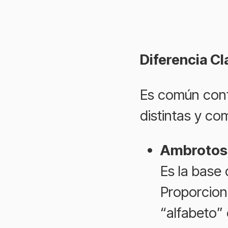
Diferencia C
Es común conf
distintas y co
Ambrotose
Es la base 
Proporciona
“alfabeto”