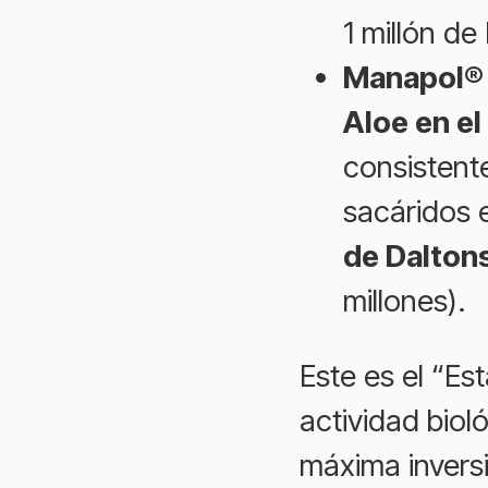
1 millón de
Manapol® 
Aloe en e
consistent
sacáridos 
de Dalton
millones).
Este es el “E
actividad bioló
máxima invers