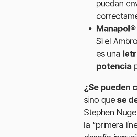
puedan env
correctam
Manapol® (
Si el Ambro
es una
let
potencia
p
¿Se pueden 
sino que
se d
Stephen Nuge
la “primera lí