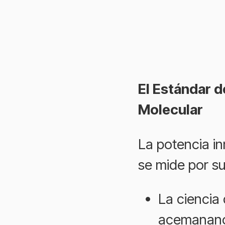
El Estándar d
Molecular
La potencia in
se mide por s
La ciencia 
acemanano 