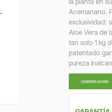
la planta en s
n
Acemanano. P
exclusividad: 
Aloe Vera de l
tan solo 1 kg
patentado gar
pureza inalcan
COMPRAR AHORA
GARANTÍA 