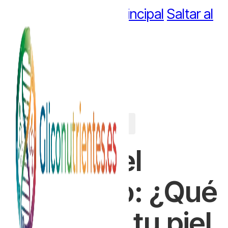
Saltar al contenido principal
Saltar al
pie de página
Colágeno
,
Proteína
El reto del
colágeno: ¿Qué
le pasa a tu piel