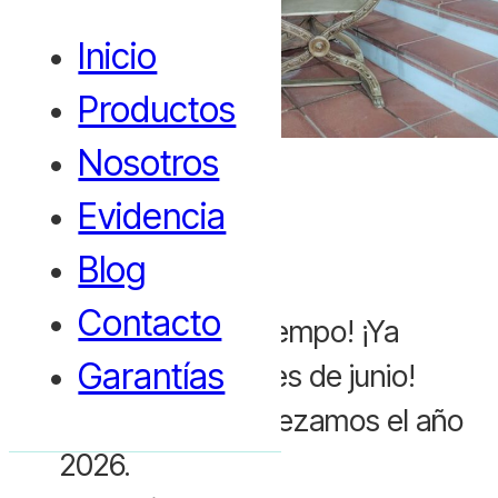
Inicio
Productos
Nosotros
Evidencia
Blog
Contacto
¡Cómo vuela el tiempo! ¡Ya
Garantías
estamos en el mes de junio!
Hace 4 días empezamos el año
2026.