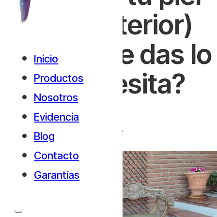
(y a tu interior)
cuando le das lo
Inicio
que necesita?
Productos
Nosotros
Evidencia
Maria Eva Farré
Blog
Contacto
Garantías