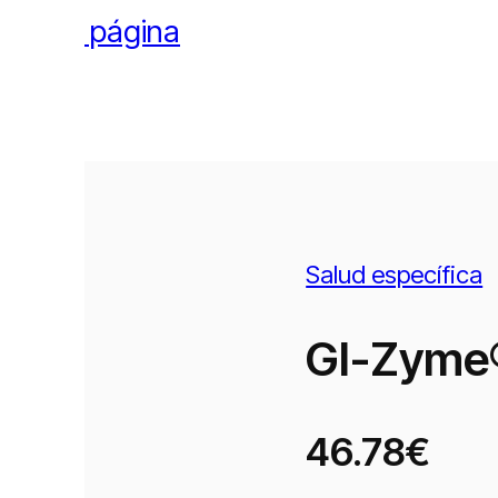
l pie de página
Salud específica
GI-Zyme
46.78€