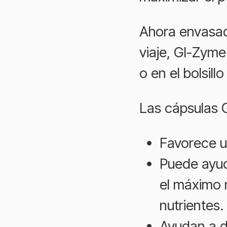
Ahora envasad
viaje, GI-Zyme
o en el bolsill
Las cápsulas 
Favorece u
Puede ayud
el máximo 
nutrientes.
Ayudan a d