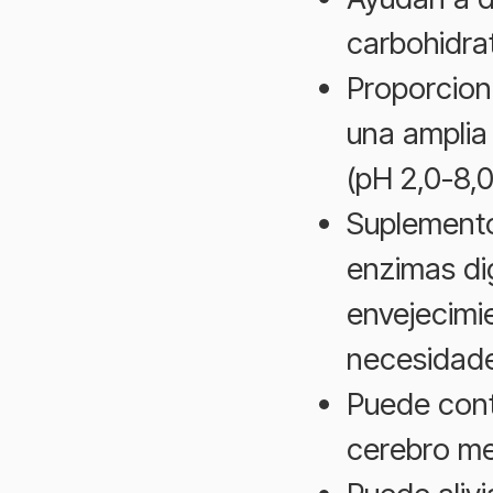
carbohidrat
Proporcion
una amplia
(pH 2,0-8,0
Suplemento
enzimas di
envejecimie
necesidade
Puede contr
cerebro me