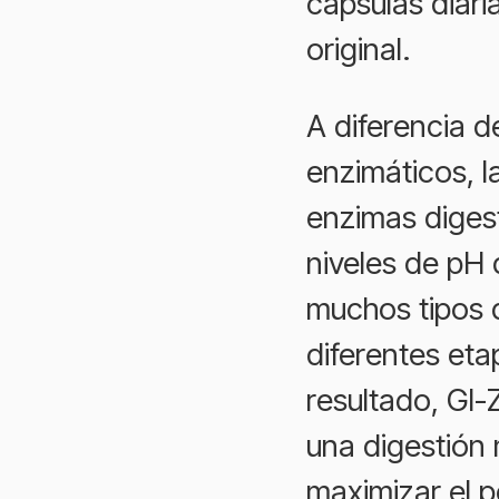
cápsulas diari
original.
A diferencia d
enzimáticos, 
enzimas diges
niveles de pH
muchos tipos d
diferentes eta
resultado, GI
una digestión
maximizar el p