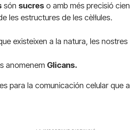
s
són
sucres
o amb més precisió cient
 les estructures de les cèl·lules.
e existeixen a la natura, les nostres c
 els anomenem
Glicans.