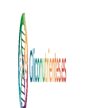
Vés al contingut principal
Omet la vis
BÀSICS
Què són i com func
els gliconutrients?