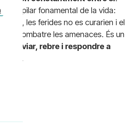
r
és el pilar fonamental de la vida:
h
arien, les ferides no es curarien i el
podria combatre les amenaces. És un
lula enviar, rebre i respondre a
renent.