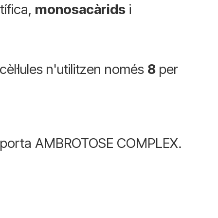
ífica,
monosacàrids
i
èl·lules n'utilitzen només
8
per