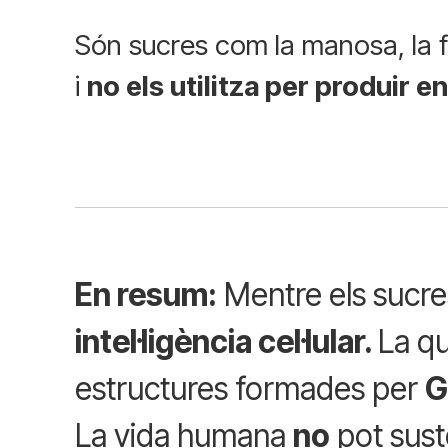
Són sucres com la manosa, la f
i
no els utilitza per produir e
En resum
:
Mentre els sucre
intel·ligència cel·lular.
La qu
estructures formades per
G
La vida humana
no
pot sust