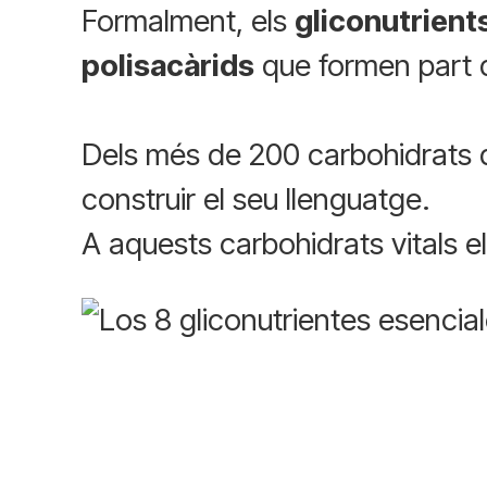
Formalment, els
gliconutrient
polisacàrids
que formen part de
Dels més de 200 carbohidrats qu
construir el seu llenguatge.
A aquests carbohidrats vitals