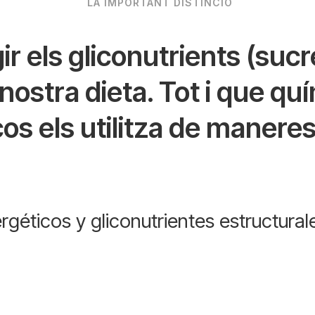
LA IMPORTANT DISTINCIÓ
r els gliconutrients (sucre
nostra dieta. Tot i que 
cos els utilitza de maner