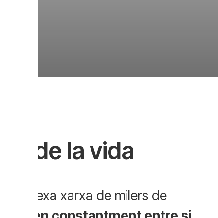
ret de la vida
 complexa xarxa de milers de
niquen constantment entre si
.