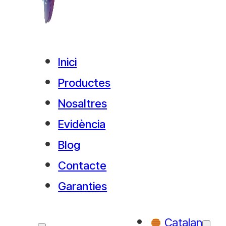
Inici
Productes
Nosaltres
Evidència
Blog
El llenguatge sec
Contacte
Garanties
El nostre cos és una immensa i
milions de cèl·lules que
es comu
Catalan