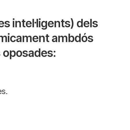
s intel·ligents) dels
químicament ambdós
es oposades: