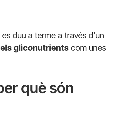
ó es duu a terme a través d'un
n
els gliconutrients
com unes
 per què són